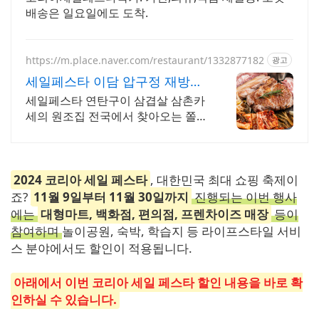
배송은 일요일에도 도착.
https://m.place.naver.com/restaurant/1332877182
광고
세일페스타 이담 압구정 재방문
률 90% 성지순례맛집
세일페스타 연탄구이 삼겹살 삼촌카
세의 원조집 전국에서 찾아오는 쫄깃
한 대파삼겹살을 경험해보세요
2024 코리아 세일 페스타
, 대한민국 최대 쇼핑 축제이
죠?
11월 9일부터 11월 30일까지
진행되는 이번 행사
에는
대형마트, 백화점, 편의점, 프렌차이즈 매장
등이
참여하며
놀이공원, 숙박, 학습지 등 라이프스타일 서비
스 분야에서도 할인이 적용됩니다.
아래에서 이번 코리아 세일 페스타 할인 내용을 바로 확
인하실 수 있습니다.